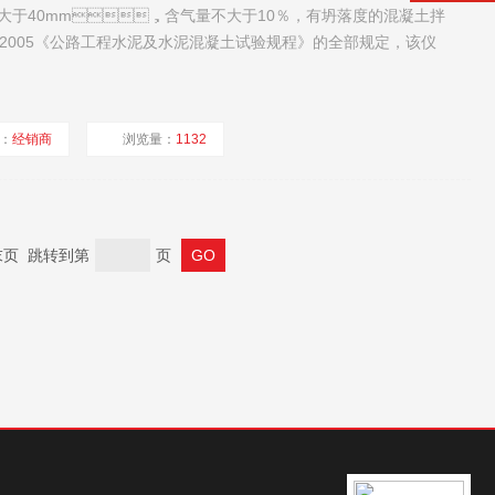
大于40mm，含气量不大于10％，有坍落度的混凝土拌
30-2005《公路工程水泥及水泥混凝土试验规程》的全部规定，该仪
：
经销商
浏览量：
1132
页 末页 跳转到第
页